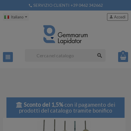
SERVIZIO CLIENTI +39 0462 342662
phone
Italiano
person
Accedi
0
search
view_headline
Sconto del 1,5%
con il pagamento dei
prodotti del catalogo tramite bonifico