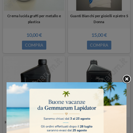
Crema lucida graffi per metallo e
Guanti Bianchi per gioielli e pietre S
plastica
Donna
10,00 €
15,00 €
COMPRA
COMPRA
Hagerty Ultrasonic Jewel Clean 2 Lt
Hagerty Silver Polish 2 Lt