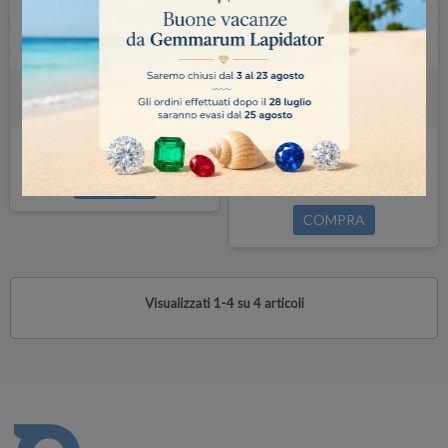
BILANCIA 200 ct/0.001ct
BILANCIA 800 ct/0.001ct
OMOLOGATA
OMOLOGATA
Disponibile in 7/14 g
1.465,00 €
COMPRA
1.595,00 €
COMPRA
Visualizzati 1-4 su 4 articoli