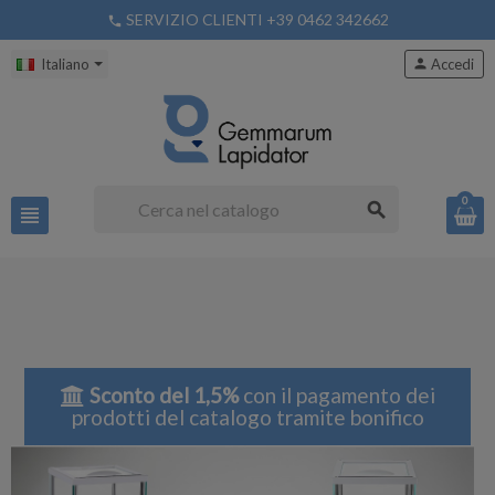
SERVIZIO CLIENTI +39 0462 342662
phone
Italiano
person
Accedi
0
search
view_headline
Sconto del 1,5%
con il pagamento dei
prodotti del catalogo tramite bonifico