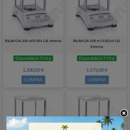
BILANCIA 200 ct/0.001 Cal. Interna
BILANCIA 200 ct /0.001ct Cal.
Esterna
Disponibile in 7/14 g
Disponibile in 7/14 g
1.330,00 €
1.175,00 €
COMPRA
COMPRA