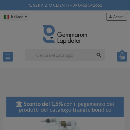
SERVIZIO CLIENTI +39 0462 342662
phone
Italiano
person
Accedi
0
search
view_headline
Sconto del 1,5%
con il pagamento dei
prodotti del catalogo tramite bonifico