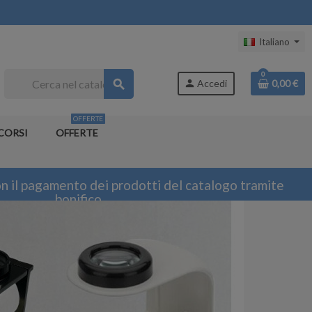
Italiano
0
search
person
Accedi
0,00 €
OFFERTE
CORSI
OFFERTE
n il pagamento dei prodotti del catalogo tramite
bonifico