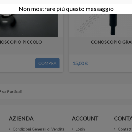
Non mostrare più questo messaggio
OSCOPIO PICCOLO
CONOSCOPIO GRA
15,00 €
COMPRA
 su 9 articoli
AZIENDA
ACCOUNT
CONTA
Condizioni Generali di Vendita
Login
Contatt