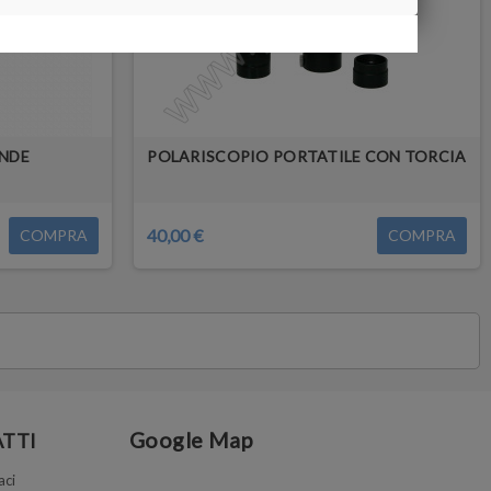
NDE
POLARISCOPIO PORTATILE CON TORCIA
40,00 €
COMPRA
COMPRA
Google Map
TTI
aci