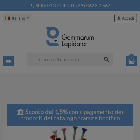
SERVIZIO CLIENTI +39 0462 342662
phone
Italiano
person
Accedi
0
search
view_headline
Sconto del 1,5%
con il pagamento dei
prodotti del catalogo tramite bonifico