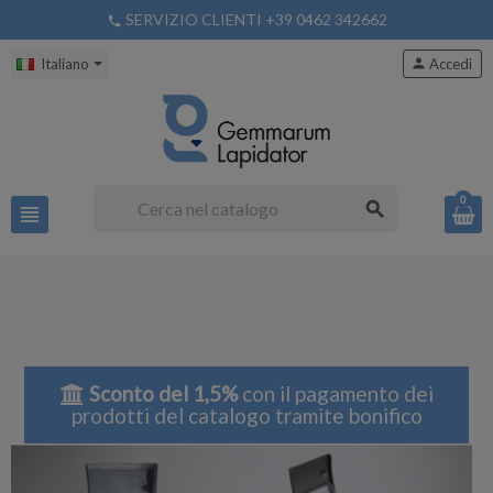
SERVIZIO CLIENTI +39 0462 342662
phone
Italiano
person
Accedi
0
search
view_headline
Sconto del 1,5%
con il pagamento dei
prodotti del catalogo tramite bonifico