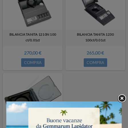
BILANCIA TANITA 1210N 100
BILANCIA TANITA 1230
ct/0.01ct
100ct/0.01ct
270,00 €
265,00 €
COMPRA
COMPRA