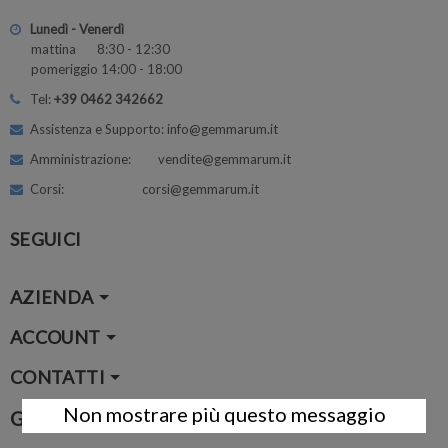
Lunedì - Venerdì
mattina 8:30 - 12:30
pomeriggio 14:00 - 18:00
Tel:
+39 0462 342662
Assistenza e Supporto: info@gemmarum.it
Amministrazione: vendite@gemmarum.it
Corsi: corsi@gemmarum.it
SEGUICI
AZIENDA
ACCOUNT
CONTATTI
Non mostrare più questo messaggio
Google Map