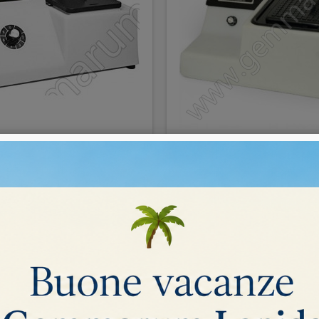
rina manuale lama 125 mm
Taglierina manuale lama
550,00 €
COMPRA