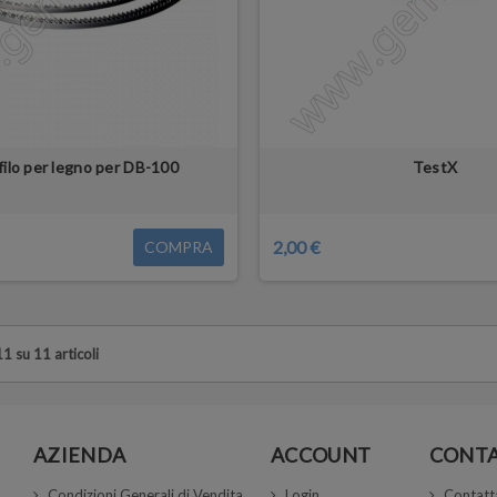
filo per legno per DB-100
TestX
2,00 €
COMPRA
11 su 11 articoli
AZIENDA
ACCOUNT
CONTA
Condizioni Generali di Vendita
Login
Contatt