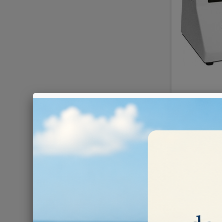
Taglie
409,00 €