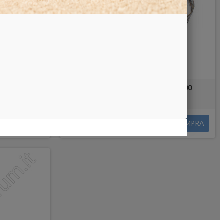
22-321/22-325
Lama diamantata a filo per DB-100
50,00 €
COMPRA
COMPRA