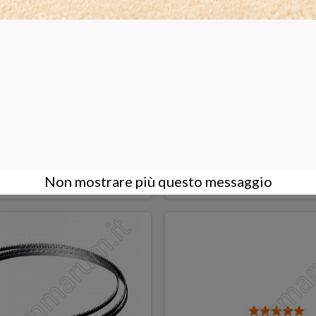
 per Taglierina 22-321
Distanziatore per Taglierina 
30,00 €
COMPRA
Non mostrare più questo messaggio