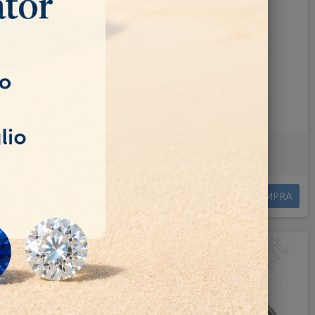
land DB-100
MBS Taglierina a nastro
350,00 €
COMPRA
COMPRA