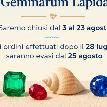
lierina EASYCUT-250
Sega a Nastro diamantato In
490,00 €
COMPRA