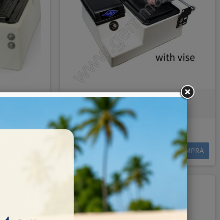
 150 mm
Taglierina manuale con carrello
Disponibile in 7 gg
COMPRA
680,00 €
COMPRA