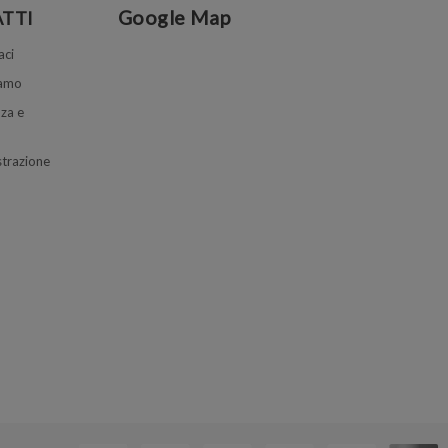
Google Map
TTI
aci
iamo
za e
trazione