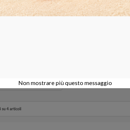
evole per analisi pietre PER
MICROSCOPI
COMPRA
Non mostrare più questo messaggio
 su 4 articoli