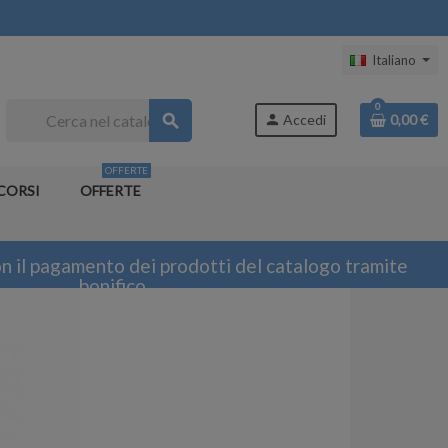
Italiano
0
search
person
Accedi
0,00 €
OFFERTE
CORSI
OFFERTE
n il pagamento dei prodotti del catalogo tramite
bonifico