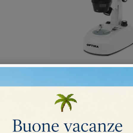
RI PER MICROSCOPI DA MINERALOGI
i.
Ordina per:
Rilevanza