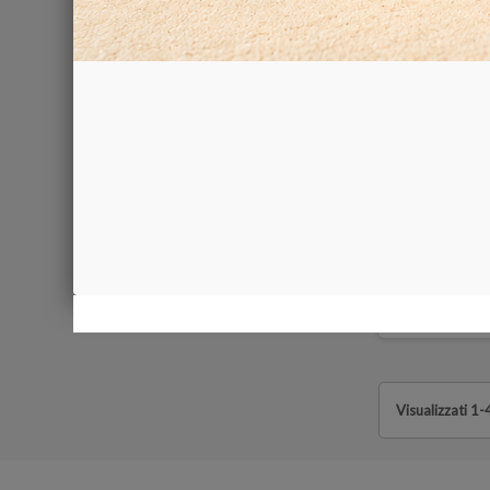
Base scorr
40,00 €
Visualizzati 1-4