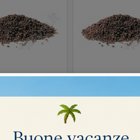
o noce sgrossatura metalli
Granulato noce lucidatura
9,00 €
COMPRA