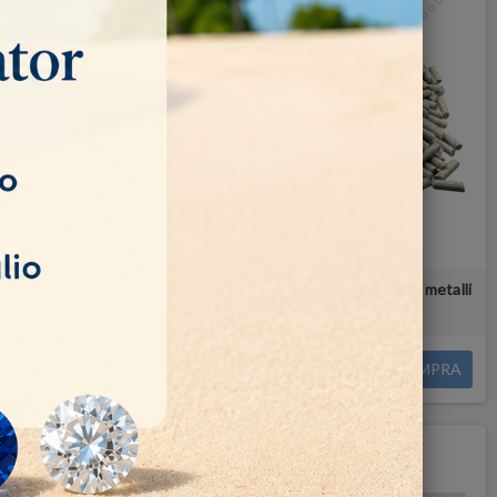
a 15mm conici
Abrasivo ceramico 3x10mm levigatura metalli
11,00 €
COMPRA
COMPRA
NON DISPONIBILE