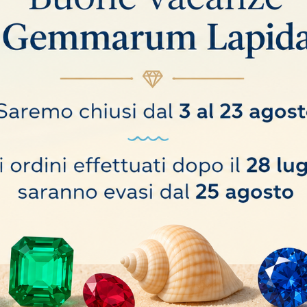
sina ureica rosa triangolari 20mm
Abrasivo in resina ureica ros
8,00 €
COMPRA
BILE