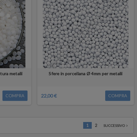
tura metalli
Sfere in porcellana Ø 4mm per metalli
22,00 €
COMPRA
COMPRA
1
2
SUCCESSIVO
navigate_next