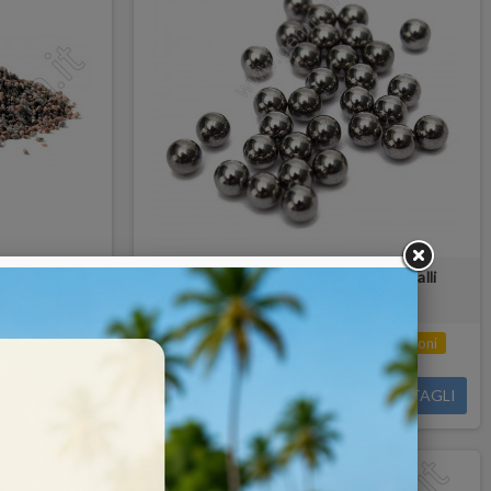
 metalli
Sfere in acciaio per lucidatura metalli
Prodotto disponibile con diverse opzioni
COMPRA
110,00 €
DETTAGLI