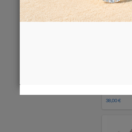
Cilindri in p
38,00 €