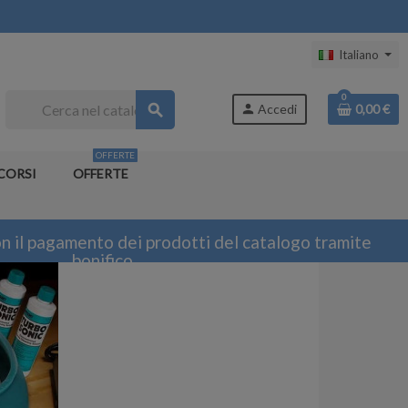
Italiano
0
search
person
Accedi
0,00 €
OFFERTE
CORSI
OFFERTE
n il pagamento dei prodotti del catalogo tramite
bonifico