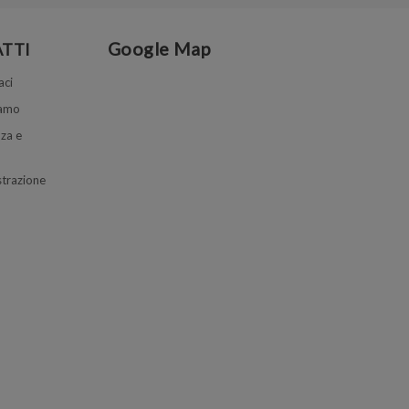
Google Map
TTI
aci
iamo
za e
trazione