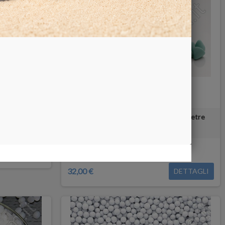
a metalli
Coni plastici per finitura metalli o pietre
Non disponibile
COMPRA
32,00 €
DETTAGLI