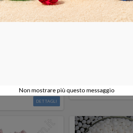
orcellana pre-lucidatura metalli
Coni plastici pre-lucidatur
Non disponibile
Non mostrare più questo messaggio
40,00 €
DETTAGLI