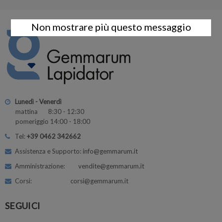
Non mostrare più questo messaggio
Lunedì - Venerdì
mattina 8:30 - 12:30
pomeriggio 14:00 - 18:00
Tel:
+39 0462 342662
Assistenza e Supporto: info@gemmarum.it
Amministrazione: vendite@gemmarum.it
Corsi: corsi@gemmarum.it
SEGUICI