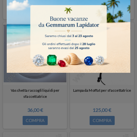
40,00 €
90,00 €
COMPRA
COMPRA
Vaschetta raccogli liquidi per
Lampada Moffat per sfaccettatrice
sfaccettatrice
36,00 €
125,00 €
COMPRA
COMPRA