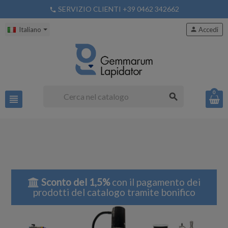
SERVIZIO CLIENTI +39 0462 342662
phone
Italiano
person
Accedi
0
search
view_headline
Sconto del 1,5%
con il pagamento dei
prodotti del catalogo tramite bonifico