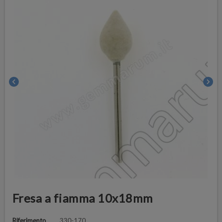
chevron_left
chevron_right
Fresa a fiamma 10x18mm
Riferimento
330-170