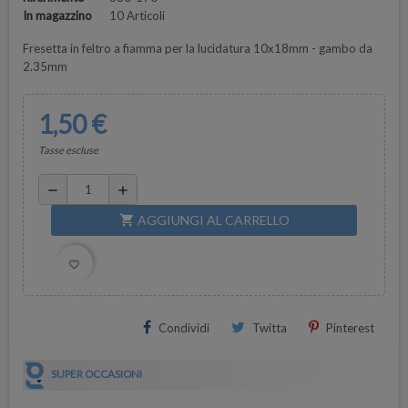
In magazzino
10 Articoli
Fresetta in feltro a fiamma per la lucidatura 10x18mm - gambo da
2.35mm
1,50 €
Tasse escluse
remove
add
AGGIUNGI AL CARRELLO
shopping_cart
favorite_border
Condividi
Twitta
Pinterest
SUPER OCCASIONI