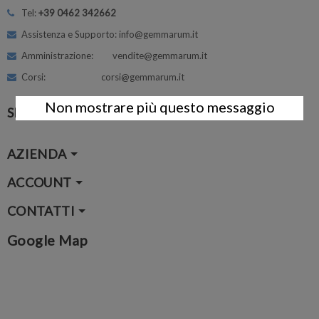
Tel:
+39 0462 342662
Assistenza e Supporto: info@gemmarum.it
Amministrazione: vendite@gemmarum.it
Corsi: corsi@gemmarum.it
Non mostrare più questo messaggio
SEGUICI
AZIENDA
ACCOUNT
CONTATTI
Google Map