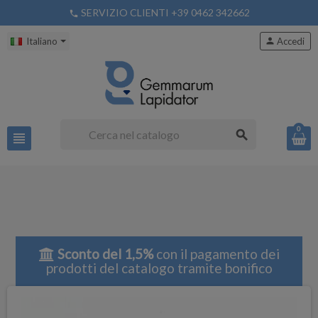
SERVIZIO CLIENTI +39 0462 342662
phone
Italiano
person
Accedi
0
search
view_headline
Sconto del 1,5%
con il pagamento dei
prodotti del catalogo tramite bonifico