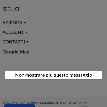
SEGUICI
AZIENDA
ACCOUNT
CONTATTI
Google Map
Non mostrare più questo messaggio
Copyright © 2026 |
Gemmarum Lapidator Srl
- P.IVA IT01586730226