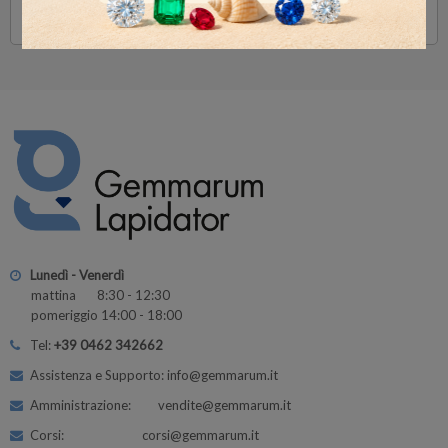
Visualizzati 1-1 su 1 articoli
Lunedì - Venerdì
mattina 8:30 - 12:30
pomeriggio 14:00 - 18:00
Tel:
+39 0462 342662
Assistenza e Supporto: info@gemmarum.it
Amministrazione: vendite@gemmarum.it
Corsi: corsi@gemmarum.it