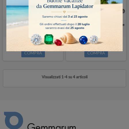
Valigia antiurto porta strumenti
Laboratorio Gemmologico Portatile
Professionale
60,00 €
4.000,00 €
COMPRA
COMPRA
Visualizzati 1-4 su 4 articoli