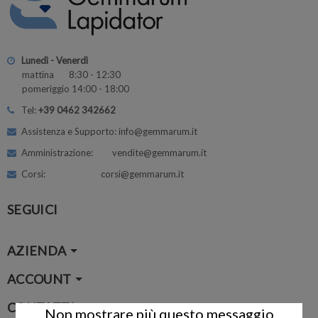
Lunedì - Venerdì
mattina 8:30 - 12:30
pomeriggio 14:00 - 18:00
Tel:
+39 0462 342662
Assistenza e Supporto: info@gemmarum.it
Amministrazione: vendite@gemmarum.it
Corsi: corsi@gemmarum.it
SEGUICI
AZIENDA
ACCOUNT
CONTATTI
Non mostrare più questo messaggio