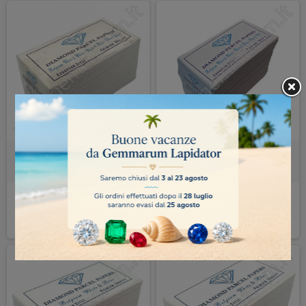
CARTINE PER PIETRE 80x45 mm
CARTINE BIANCHE/ROSSA ECO
bianche interno nero
PER PIETRE 80x45 mm
3,20 €
4,00 €
COMPRA
COMPRA