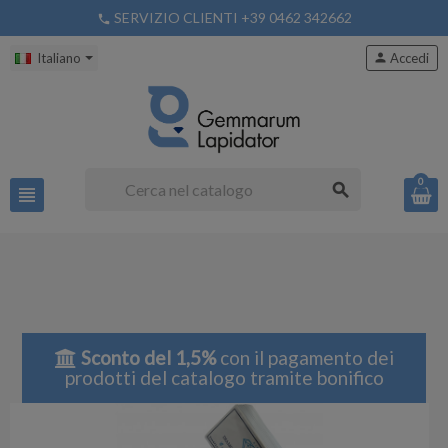
SERVIZIO CLIENTI +39 0462 342662
phone
Italiano
person
Accedi
0
search
view_headline
Sconto del 1,5%
con il pagamento dei
prodotti del catalogo tramite bonifico