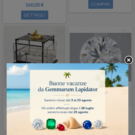
COMPRA
160,00 €
DETTAGLI
Tester ORO/PLATINO Idrostatica
Diamante sintetico CVD G 1.23 ct
per metalli preziosi GKS-3000
1.390,00 €
175,00 €
COMPRA
COMPRA