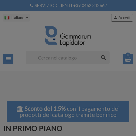
SERVIZIO CLIENTI +39 0462 342662
phone
Italiano
person
Accedi
0
search
view_headline
Sconto del 1,5%
con il pagamento dei
prodotti del catalogo tramite bonifico
IN PRIMO PIANO