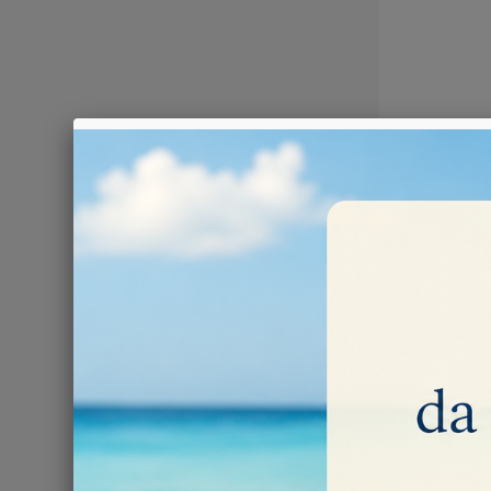
MOLE AB
Sottocate
Mole diamant