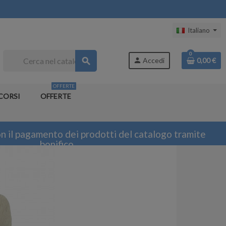
Italiano
0
search
person
Accedi
0,00 €
OFFERTE
CORSI
OFFERTE
n il pagamento dei prodotti del catalogo tramite
bonifico