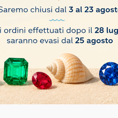
i.
Ordina per:
Rilevanza
gomma per nastri abrasivi e di
Nova Diamond Pacific al Ceri
lucidatura
(25,4mm)