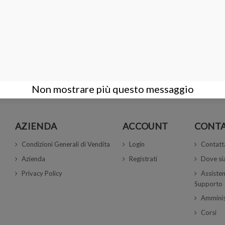
isponibile con diverse opzioni
112,00 €
DETTAGLI
 su 2 articoli
Non mostrare più questo messaggio
AZIENDA
ACCOUNT
CONTA
Condizioni Generali di Vendita
Login
Contatt
Azienda
Registrati
Dove s
Privacy Policy
Assisten
Supporto
Amminis
Corsi