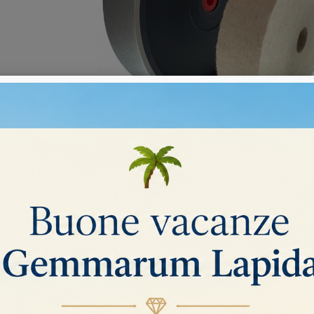
RASIVE E DI LUCIDATURA
gorie
ate elettrodeposte
Mole diamantate a profilo elastico
Mo