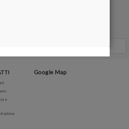
COMPRA
Google Map
TTI
aci
iamo
za e
trazione