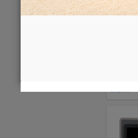
Vassoio E
175,00 €