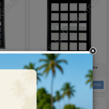
3x3cm Nere
Vassoio con 20 scatoline 4x4 bianche
30,00 €
COMPRA
COMPRA