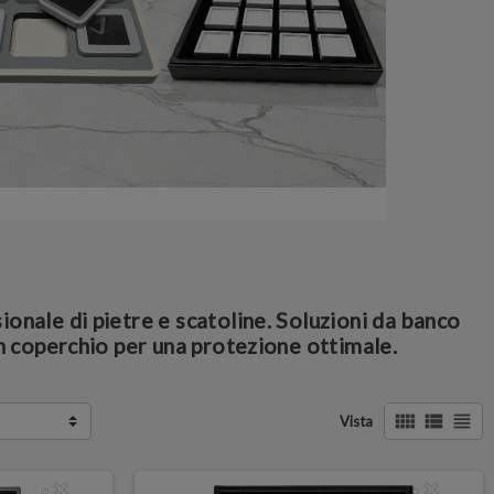
ionale di pietre e scatoline. Soluzioni da banco
on coperchio per una protezione ottimale.
view_comfy
view_list
view_headline
Vista