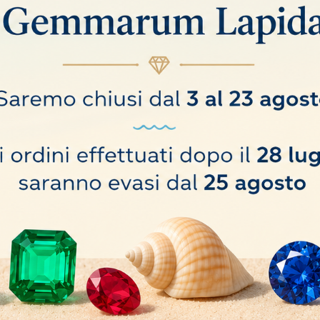
con 20 scatoline 4x4 Nere
Vassoio con 12 scatoline 5
30,00 €
COMPRA