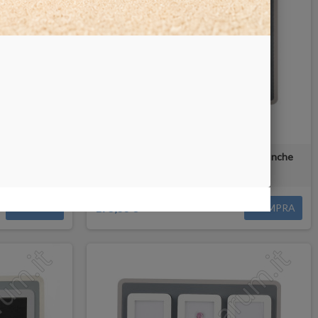
oline grige
Vassoio Espositivo - 12 scatoline bianche
175,00 €
COMPRA
COMPRA