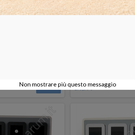
spositivo-12 scatoline nere
Vassoio Espositivo -12 scat
Non mostrare più questo messaggio
175,00 €
COMPRA