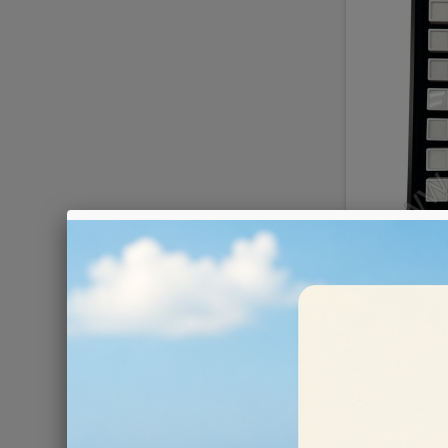
Vassoio co
30,00 €