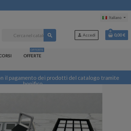
Italiano
0
search
person
Accedi
0,00 €
OFFERTE
CORSI
OFFERTE
n il pagamento dei prodotti del catalogo tramite
bonifico