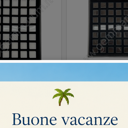
n 35 scatoline 3x3cm bianche
Vassoio con 35 scatoline 
30,00 €
COMPRA