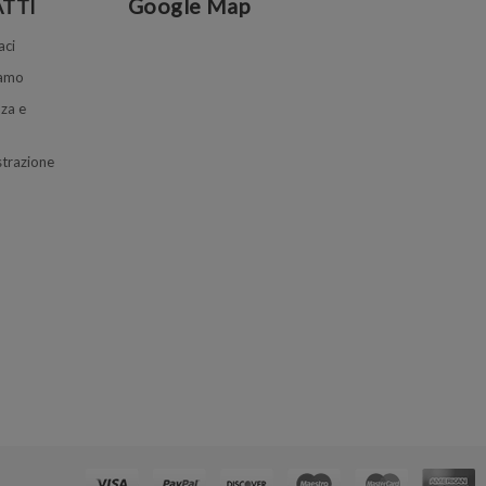
Google Map
TTI
aci
iamo
za e
trazione