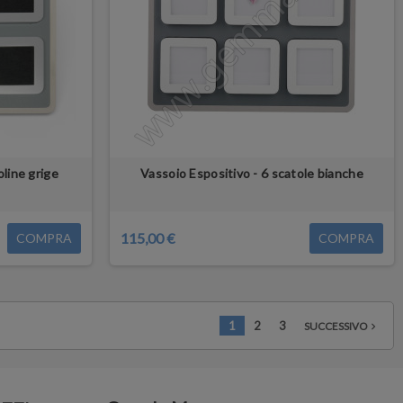
oline grige
Vassoio Espositivo - 6 scatole bianche
115,00 €
COMPRA
COMPRA
1
2
3
SUCCESSIVO
navigate_next