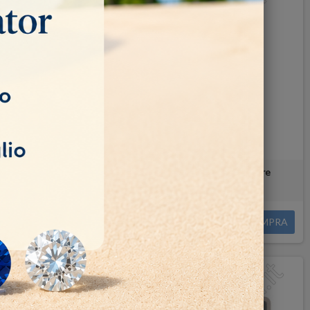
x5 Bianche
Vassoio con 12 scatoline 5x5 Nere
30,00 €
COMPRA
COMPRA