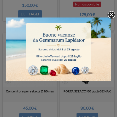
Non disponibile
150,00 €
DETTAGLI
175,00 €
DETTAGLI
Contenitore per setacci Ø 80 mm
PORTA SETACCI 80 piatti GEMAX
45,00 €
80,00 €
COMPRA
COMPRA