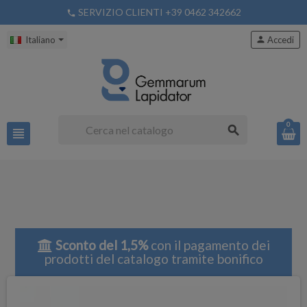
SERVIZIO CLIENTI +39 0462 342662
phone
Italiano
person
Accedi
0
search
view_headline
Sconto del 1,5%
con il pagamento dei
prodotti del catalogo tramite bonifico