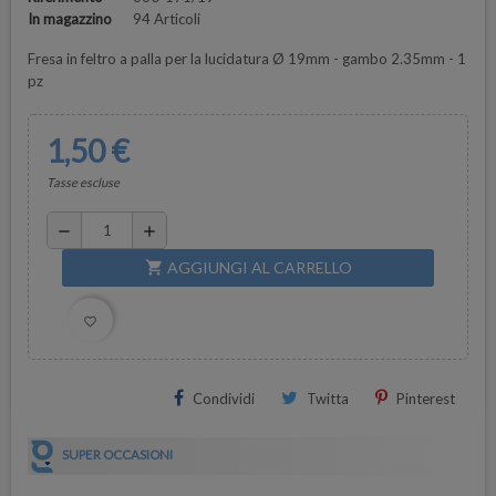
In magazzino
94 Articoli
Fresa in feltro a palla per la lucidatura Ø 19mm - gambo 2.35mm - 1
pz
1,50 €
Tasse escluse
remove
add
AGGIUNGI AL CARRELLO
shopping_cart
favorite_border
Condividi
Twitta
Pinterest
SUPER OCCASIONI