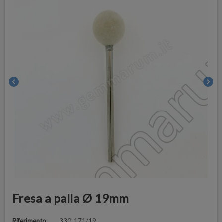
chevron_left
chevron_right
Fresa a palla Ø 19mm
Riferimento
330-171/19