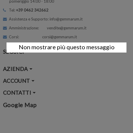
pomeriggio 14:00 - 18:00
Tel:
+39 0462 342662
Assistenza e Supporto: info@gemmarum.it
Amministrazione: vendite@gemmarum.it
Corsi: corsi@gemmarum.it
Non mostrare più questo messaggio
SEGUICI
AZIENDA
ACCOUNT
CONTATTI
Google Map