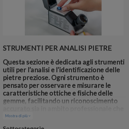
STRUMENTI PER ANALISI PIETRE
Questa sezione è dedicata agli strumenti
utili per l’analisi e l’identificazione delle
pietre preziose. Ogni strumento è
pensato per osservare e misurare le
caratteristiche ottiche e fisiche delle
gemme, facilitando un riconoscimento
accurato sia in ambito professionale che
didattico.
Mostra di più
expand_more
Sottocategorie