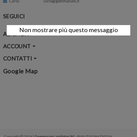
Corsi: corsi@gemmarum.it
SEGUICI
Non mostrare più questo messaggio
AZIENDA
ACCOUNT
CONTATTI
Google Map
Copyright © 2026 |
Gemmarum Lapidator Srl
- P.IVA IT01586730226