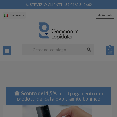
SERVIZIO CLIENTI +39 0462 342662
phone
Italiano
person
Accedi
0
search
view_headline
Sconto del 1,5%
con il pagamento dei
prodotti del catalogo tramite bonifico