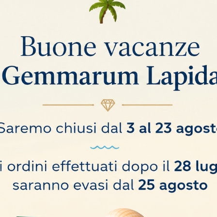
i.
Ordina per:
Rilevanza
BILE
NON DISPONIBILE
ZIOMETRO per GREZZO
INCISORE LASER PER D
GEMSCRIBE