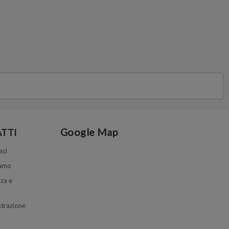
Google Map
TTI
aci
iamo
za e
trazione