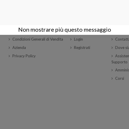
 su 3 articoli
AZIENDA
ACCOUNT
CONTA
Non mostrare più questo messaggio
Condizioni Generali di Vendita
Login
Contatt
Azienda
Registrati
Dove s
Privacy Policy
Assisten
Supporto
Amminis
Corsi