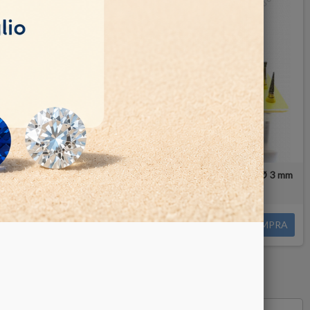
fino a 5.30 mm
Frese Diamantate Set 50 pz - gambo Ø 3 mm
rse opzioni
30,00 €
COMPRA
DETTAGLI