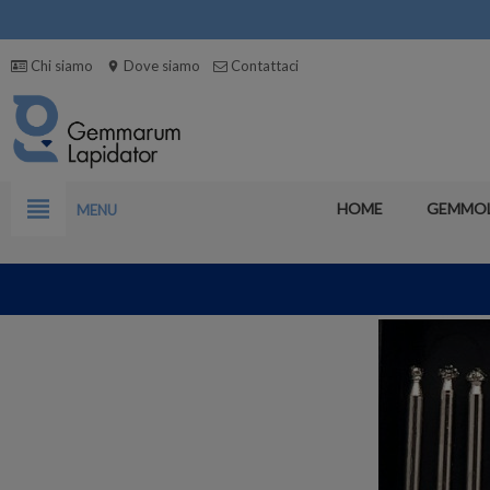
Chi siamo
Dove siamo
Contattaci
location_on
view_headline
HOME
GEMMO
MENU