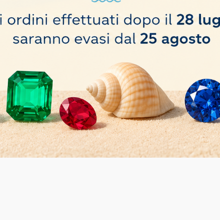
tate Set 30 pz fino a Ø 3.2mm
Frese Diamantate Set 30 pz Ø 
isponibile con diverse opzioni
Prodotto disponibile con dive
12,00 €
DETTAGLI