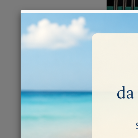
KIT FRE
Kit Frese Diamant
Ci sono 3 prodott