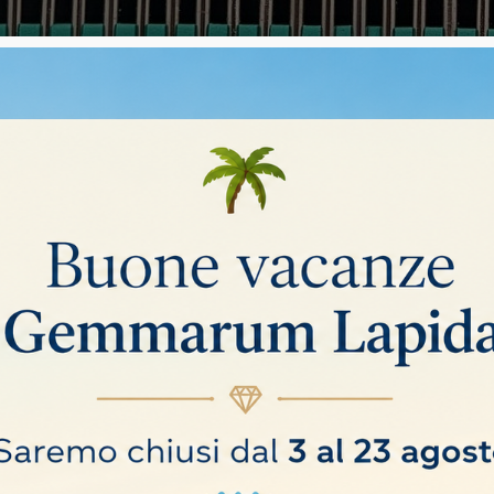
SE ELETTRODEPOSTE
ate Elettrodeposte, disponibili in varie forme, dimensioni e grane
i.
Ordina per:
Rilevanza