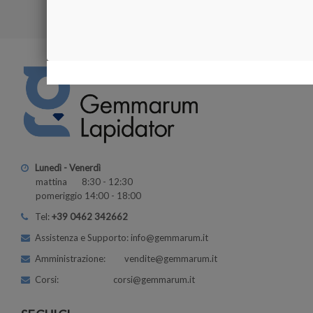
Visualizzati 1-3
Lunedì - Venerdì
mattina 8:30 - 12:30
pomeriggio 14:00 - 18:00
Tel:
+39 0462 342662
Assistenza e Supporto: info@gemmarum.it
Amministrazione: vendite@gemmarum.it
Corsi: corsi@gemmarum.it