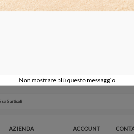
DI RICAMBIO UV 7watt
Tubo UV LUNGHE T
16,00 €
COMPRA
Non mostrare più questo messaggio
 su 5 articoli
AZIENDA
ACCOUNT
CONTA