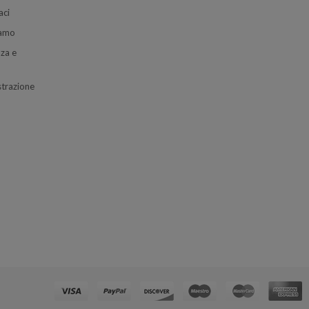
aci
iamo
za e
trazione