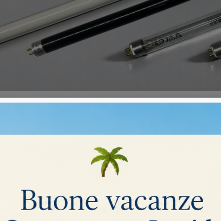
 RICAMBIO UV
i.
Ordina per:
Rilevanza