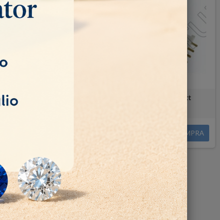
 4W
TUBO DI RICAMBIO UV-C 9watt
90,00 €
COMPRA
COMPRA