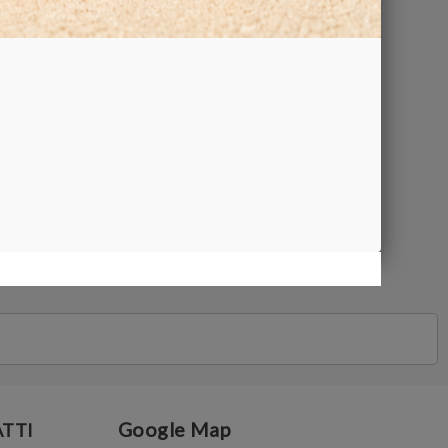
5 6W
COMPRA
Google Map
TTI