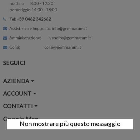
mattina 8:30 - 12:30
pomeriggio 14:00 - 18:00
Tel:
+39 0462 342662
Assistenza e Supporto: info@gemmarum.it
Amministrazione: vendite@gemmarum.it
Corsi: corsi@gemmarum.it
SEGUICI
AZIENDA
ACCOUNT
CONTATTI
Google Map
Non mostrare più questo messaggio