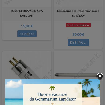
TUBO DI RICAMBIO 15W
Lampadina per Proporzionscope
DAYLIGHT
6.3V/25W
Non disponibile
15,00 €
COMPRA
30,00 €
DETTAGLI
Tubo Daylight
Tubo Daylight x DIAMONDLITE GIA