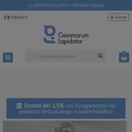
SERVIZIO CLIENTI +39 0462 342662
phone
Italiano
person
Accedi
0
search
view_headline
Sconto del 1,5%
con il pagamento dei
prodotti del catalogo tramite bonifico