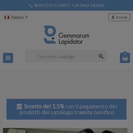
SERVIZIO CLIENTI +39 0462 342662
phone
Italiano
person
Accedi
0
search
view_headline
Sconto del 1,5%
con il pagamento dei
prodotti del catalogo tramite bonifico