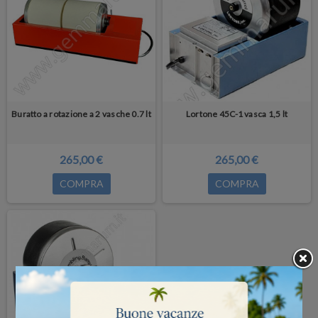
Buratto a rotazione a 2 vasche 0.7 lt
Lortone 45C-1 vasca 1,5 lt
265,00 €
265,00 €
COMPRA
COMPRA