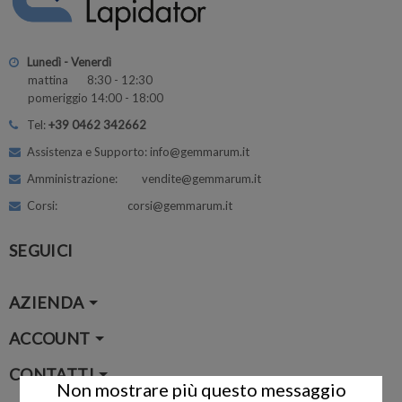
Lunedì - Venerdì
mattina 8:30 - 12:30
pomeriggio 14:00 - 18:00
Tel:
+39 0462 342662
Assistenza e Supporto: info@gemmarum.it
Amministrazione: vendite@gemmarum.it
Corsi: corsi@gemmarum.it
SEGUICI
AZIENDA
ACCOUNT
CONTATTI
Non mostrare più questo messaggio