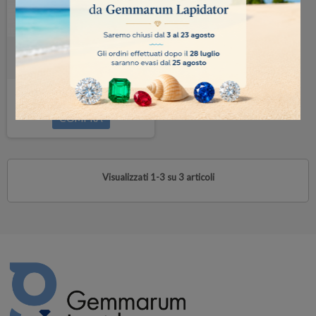
Lortone QT6-1 vasca 2 lt.
435,00 €
COMPRA
Visualizzati 1-3 su 3 articoli