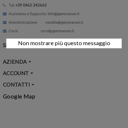
Tel:
+39 0462 342662
Assistenza e Supporto: info@gemmarum.it
Amministrazione: vendite@gemmarum.it
Corsi: corsi@gemmarum.it
Non mostrare più questo messaggio
SEGUICI
AZIENDA
ACCOUNT
CONTATTI
Google Map