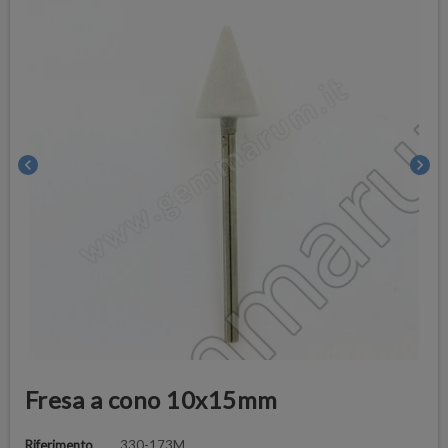
chevron_left
chevron_right
Fresa a cono 10x15mm
Riferimento
330-173M