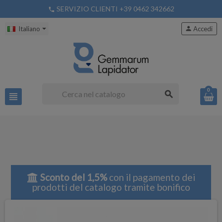
SERVIZIO CLIENTI +39 0462 342662
phone
Italiano
person
Accedi
0
search
view_headline
Sconto del 1,5%
con il pagamento dei
prodotti del catalogo tramite bonifico