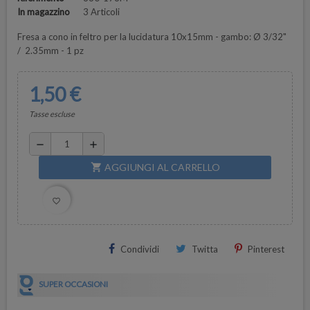
In magazzino
3 Articoli
Fresa a cono in feltro per la lucidatura 10x15mm - gambo: Ø 3/32"
/ 2.35mm - 1 pz
1,50 €
Tasse escluse
remove
add
AGGIUNGI AL CARRELLO
shopping_cart
favorite_border
Condividi
Twitta
Pinterest
SUPER OCCASIONI