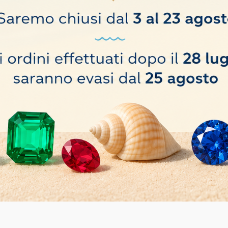
i.
Ordina per:
Rilevanza
atrice verticale per pietre
Disco Sinterizzato Ø 150 mm - 
20mm