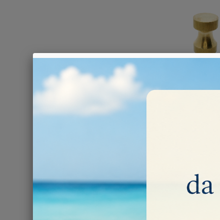
SFACCET
Sottocate
Sfac