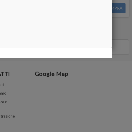
3.600,00 €
DETTAGLI
COMPRA
Google Map
TTI
aci
iamo
za e
trazione