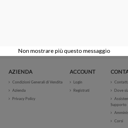
Disponibile in 7/14 g
250,00 €
COMPRA
 su 3 articoli
Non mostrare più questo messaggio
AZIENDA
ACCOUNT
CONTA
Condizioni Generali di Vendita
Login
Contatt
Azienda
Registrati
Dove s
Privacy Policy
Assisten
Supporto
Amminis
Corsi