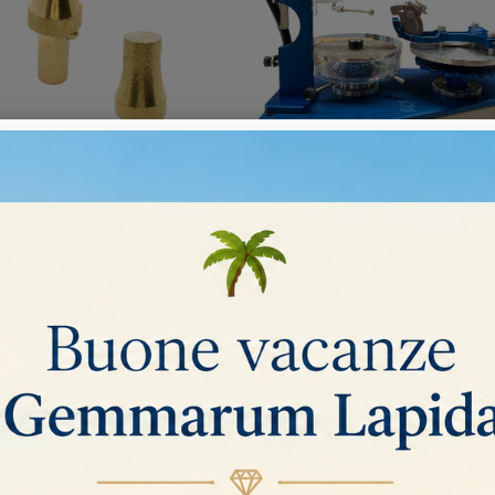
TATRICI E ACCESSORI
gorie
cettatrici
Accessori per sfaccettatrici