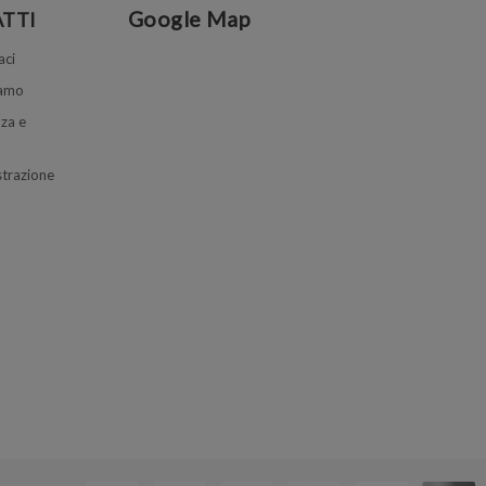
Google Map
TTI
aci
iamo
za e
trazione