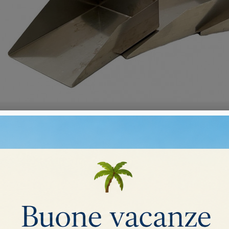
E
i.
Ordina per:
Rilevanza