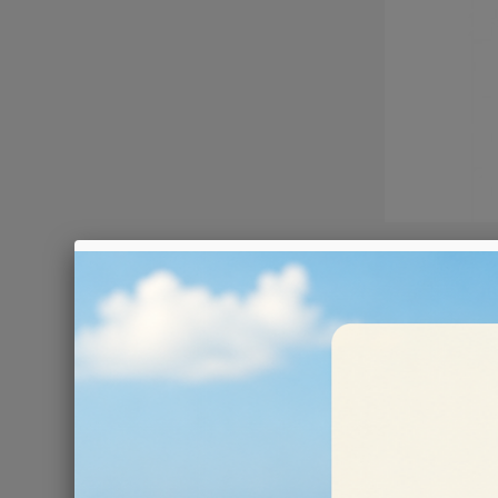
PALETT
Ci sono 6 prodott