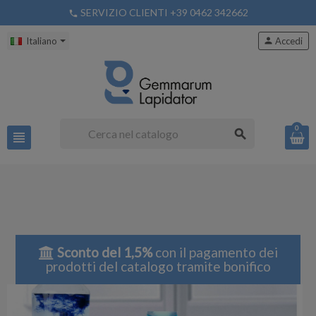
SERVIZIO CLIENTI +39 0462 342662
phone
Italiano
person
Accedi
0
search
view_headline
Sconto del 1,5%
con il pagamento dei
prodotti del catalogo tramite bonifico