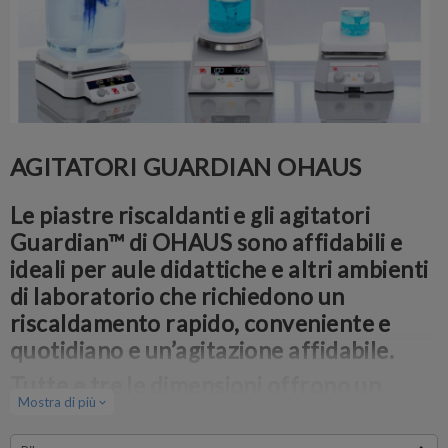
AGITATORI GUARDIAN OHAUS
Le piastre riscaldanti e gli agitatori
Guardian™ di OHAUS sono affidabili e
ideali per aule didattiche e altri ambienti
di laboratorio che richiedono un
riscaldamento rapido, conveniente e
quotidiano e un’agitazione affidabile.
Tutte e tre le dimensioni offrono un
Mostra di più
expand_more
semplice controllo a manopola per
regolare facilmente le funzioni di