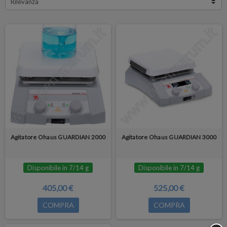
Rilevanza
riscaldamento e agitazione.
L’alloggiamento robusto include un
supporto integrato che può alloggiare
l’asta di supporto opzionale.
Agitatore Ohaus GUARDIAN 2000
Agitatore Ohaus GUARDIAN 3000
Disponibile in 7/14 g
Disponibile in 7/14 g
405,00 €
525,00 €
COMPRA
COMPRA