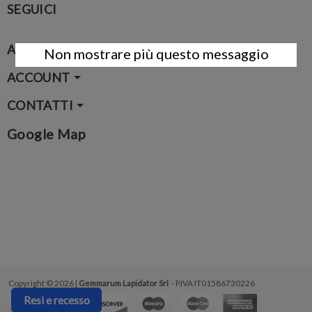
SEGUICI
AZIENDA
Non mostrare più questo messaggio
ACCOUNT
CONTATTI
Google Map
Copyright © 2026 |
Gemmarum Lapidator Srl
- P.IVA IT01586730226
Resi e recesso