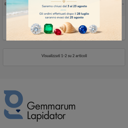
Disco adesivo Ø 20 cm - lucidatura -
Disco adesivo Ø 15 cm - lucidatura -
foro 12.7mm
foro 12.7mm
26,00 €
21,00 €
COMPRA
COMPRA
Visualizzati 1-2 su 2 articoli