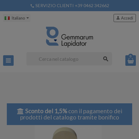
SERVIZIO CLIENTI +39 0462 342662
phone
Italiano
person
Accedi
0
search
view_headline
Sconto del 1,5%
con il pagamento dei
prodotti del catalogo tramite bonifico