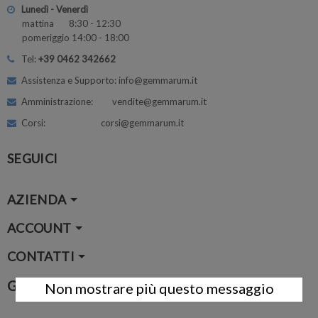
Lunedì - Venerdì
mattina 8:30 - 12:30
pomeriggio 14:00 - 18:00
Tel:
+39 0462 342662
Assistenza e Supporto: info@gemmarum.it
Amministrazione: vendite@gemmarum.it
Corsi: corsi@gemmarum.it
SEGUICI
AZIENDA
ACCOUNT
CONTATTI
Google Map
Non mostrare più questo messaggio