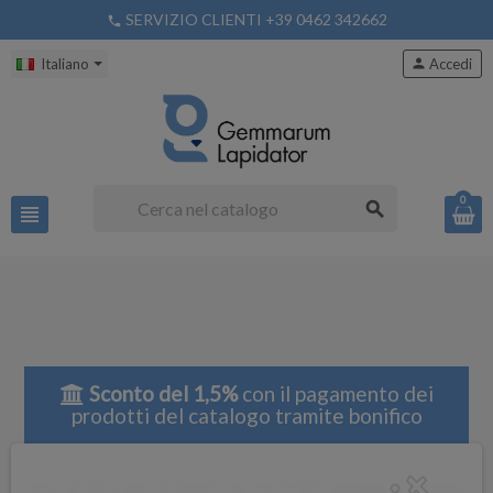
SERVIZIO CLIENTI +39 0462 342662
phone
Italiano
person
Accedi
0
search
view_headline
Sconto del 1,5%
con il pagamento dei
prodotti del catalogo tramite bonifico