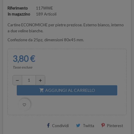
Riferimento
117WWE
In magazzino
189 Articoli
Cartine ECONOMICHE per pietre preziose. Esterno bianco, interno
a due veline bianche.
Confezione da 25pz, dimensioni 80x45 mm.
3,80 €
Tasse escluse
remove
add
AGGIUNGI AL CARRELLO
shopping_cart
favorite_border
Condividi
Twitta
Pinterest