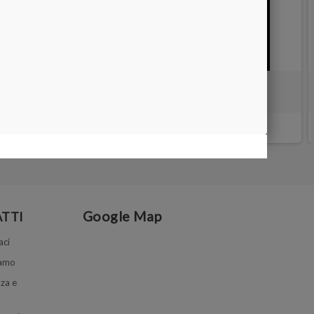
pz
VASSOIO SELEZIONATORE - 12.5x9 cm
5,00 €
Google Map
TTI
aci
iamo
za e