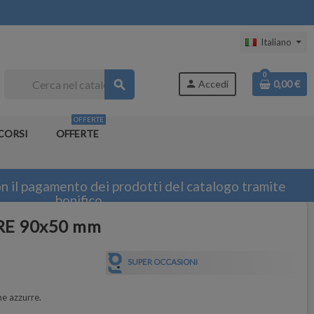
Italiano
0
search
person
Accedi
0,00 €
OFFERTE
CORSI
OFFERTE
n il pagamento dei prodotti del catalogo tramite
bonifico
RE 90x50 mm
SUPER OCCASIONI
ne azzurre.