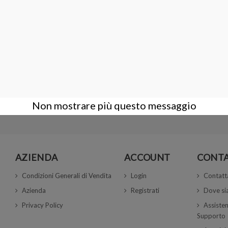
AYLIGHT
PINZETTA INOX CON SCANALATURA 1 
16,00 €
Non mostrare più questo messaggio
AZIENDA
ACCOUNT
CONTA
Condizioni Generali di Vendita
Login
Contatt
Azienda
Registrati
Dove s
Privacy Policy
Assisten
Supporto