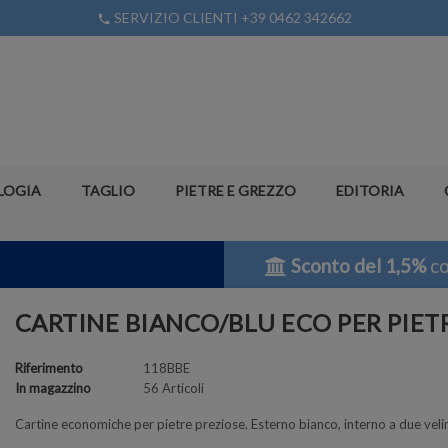
SERVIZIO CLIENTI +39 0462 342662
phone
LOGIA
TAGLIO
PIETRE E GREZZO
EDITORIA
Sconto del 1,5%
co
CARTINE BIANCO/BLU ECO PER PIET
Riferimento
118BBE
In magazzino
56 Articoli
Cartine economiche per pietre preziose. Esterno bianco, interno a due veli