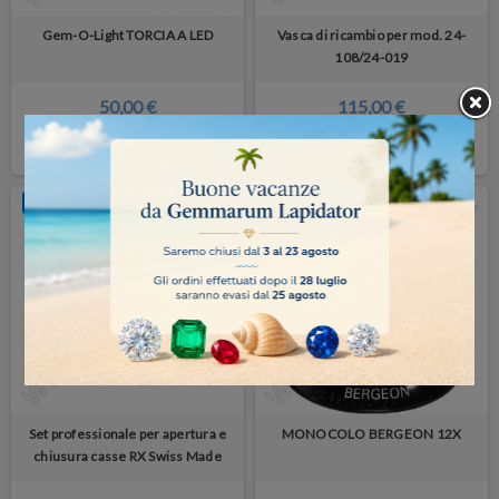
Gem-O-Light TORCIA A LED
Vasca di ricambio per mod. 24-
108/24-019
50,00 €
115,00 €
COMPRA
COMPRA
NUOVO PRODOTTO
NUOVO PRODOTTO
Set professionale per apertura e
MONOCOLO BERGEON 12X
chiusura casse RX Swiss Made