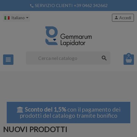
SERVIZIO CLIENTI +39 0462 342662
phone
Italiano
person
Accedi
0
search
view_headline
Sconto del 1,5%
con il pagamento dei
prodotti del catalogo tramite bonifico
NUOVI PRODOTTI