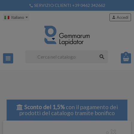
SERVIZIO CLIENTI +39 0462 342662
phone
Italiano
person
Accedi
0
search
view_headline
Sconto del 1,5%
con il pagamento dei
prodotti del catalogo tramite bonifico