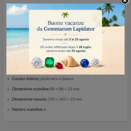
Il
sistema di chiusura magnetica
mantiene le gemme al sicuro e
garantisce un’apertura fluida e discreta.
Il vassoio, dalle dimensioni
330 × 260 × 23 mm
, completa il set con
un design sobrio e di classe.
Perfetto per gioiellerie, gemmologi e collezionisti, questo set unisce
lusso, ordine e massima protezione in un’unica soluzione.
Specifiche tecniche
Colori disponibili:
bianco
Materiale:
legno premium con cuscinetti morbidi
Cuscino interno:
plush nero o bianco
Dimensione scatoline:
88 × 88 × 25 mm
Dimensione vassoio:
330 × 260 × 23 mm
Numero scatoline:
6