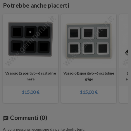
Potrebbe anche piacerti
Vassoio Espositivo - 6 scatoline
Vassoio Espositivo - 6 scatoline
Su
nere
grige
sca
115,00 €
115,00 €
Commenti
(0)
chat
Ancora nessuna recensione da parte degli utenti.