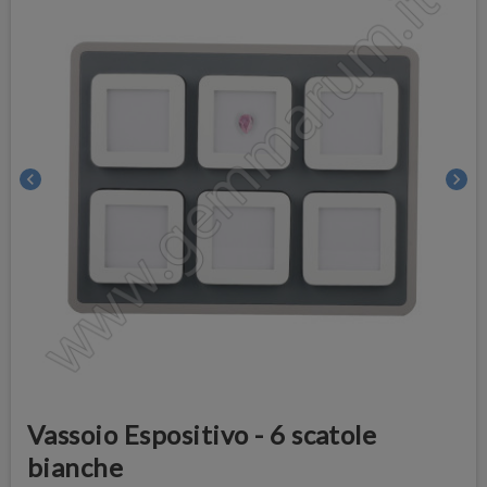
chevron_left
chevron_right
Vassoio Espositivo - 6 scatole
bianche