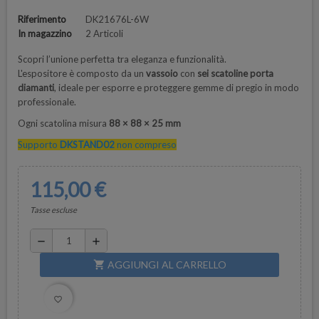
Riferimento
DK21676L-6W
In magazzino
2 Articoli
Scopri l’unione perfetta tra eleganza e funzionalità.
L'espositore è composto da un
vassoio
con
sei scatoline porta
diamanti
, ideale per esporre e proteggere gemme di pregio in modo
professionale.
Ogni scatolina misura
88 × 88 × 25 mm
Supporto
DKSTAND02
non compreso
115,00 €
Tasse escluse
remove
add
AGGIUNGI AL CARRELLO
shopping_cart
favorite_border