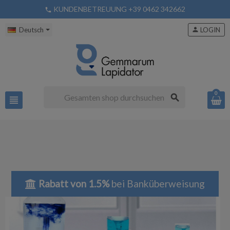
KUNDENBETREUUNG +39 0462 342662
phone
Deutsch
person
LOGIN
0
search
view_headline
Rabatt von 1.5%
bei Banküberweisung