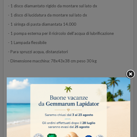
- 1 disco diamantato rigido da montare sul lato dx
- 1 disco di lucidatura da montare sul lato dx
- 1 siringa di pasta diamantata 14.000
- 1 pompa esterna per il ricircolo dell'acqua di lubrificazione
- 1 Lampada flessibile
- Para spruzzi acqua, distanziatori
- Dimensione macchina: 78x43x38 cm peso 30 kg
Guarda il
video tutorials
per vedere la CabKing 6″ in azione.
Dati Tecnici
220 Volts
1.5 Amps
1800 r.p.m.
330 Watt
50 Hz