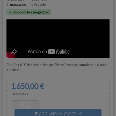
In magazzino
1 Articolo
Disponibile a magazzino
check
CabKing 6" Cabochonatrice per Pietre Preziose completa di 6 mole
e 2 dischi
1.650,00 €
Tasse escluse
remove
add
AGGIUNGI AL CARRELLO
shopping_cart