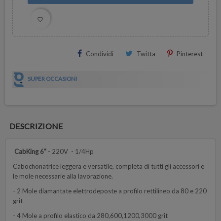
favorite_border
Condividi
Twitta
Pinterest
SUPER OCCASIONI
DESCRIZIONE
CabKing 6"
- 220V - 1/4Hp
Cabochonatrice leggera e versatile, completa di tutti gli accessori e
le mole necessarie alla lavorazione.
- 2 Mole diamantate elettrodeposte a profilo rettilineo da 80 e 220
grit
- 4 Mole a profilo elastico da 280,600,1200,3000 grit