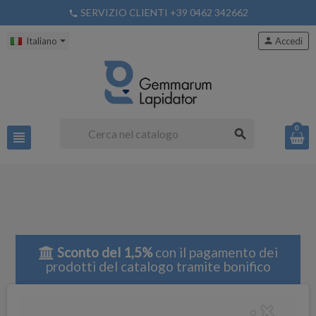
SERVIZIO CLIENTI +39 0462 342662
phone
Italiano
person
Accedi
0
search
view_headline
Sconto del 1,5%
con il pagamento dei
prodotti del catalogo tramite bonifico