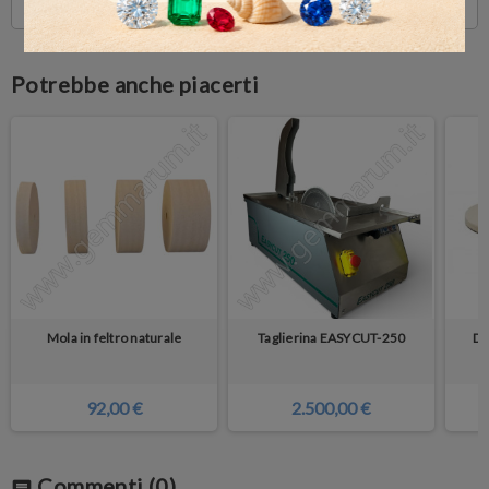
Potrebbe anche piacerti
Mola in feltro naturale
Taglierina EASYCUT-250
Di
92,00 €
2.500,00 €
Commenti
(0)