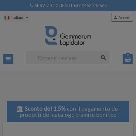
SERVIZIO CLIENTI +39 0462 342662
phone
Italiano
person
Accedi
0
search
view_headline
Sconto del 1,5%
con il pagamento dei
prodotti del catalogo tramite bonifico