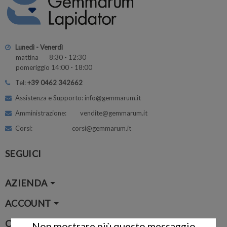
Lunedì - Venerdì
mattina 8:30 - 12:30
pomeriggio 14:00 - 18:00
Tel:
+39 0462 342662
Assistenza e Supporto: info@gemmarum.it
Amministrazione: vendite@gemmarum.it
Corsi: corsi@gemmarum.it
SEGUICI
AZIENDA
ACCOUNT
CONTATTI
Non mostrare più questo messaggio