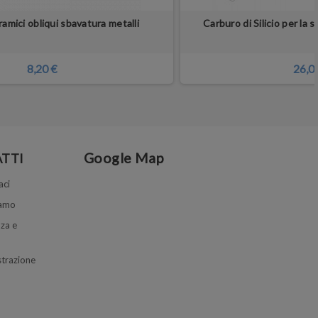
amici obliqui sbavatura metalli
Carburo di Silicio per la 
8,20 €
26,0
Google Map
TTI
aci
iamo
za e
trazione