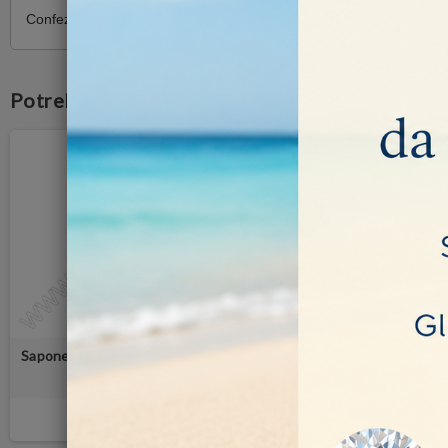
Confezione da 1kg.
Potrebbe anche piacerti
Sapone pre-lucidatura metalli
nobili SC5
12,00 €