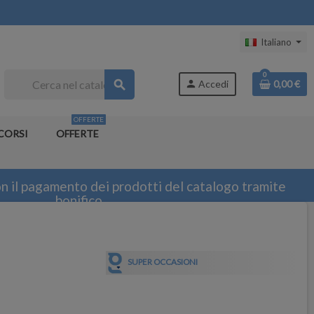
Italiano
0
search
person
Accedi
0,00 €
OFFERTE
CORSI
OFFERTE
n il pagamento dei prodotti del catalogo tramite
bonifico
SUPER OCCASIONI