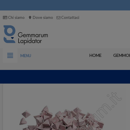
Chi siamo
Dove siamo
Contattaci
location_on
view_headline
HOME
GEMMO
MENU