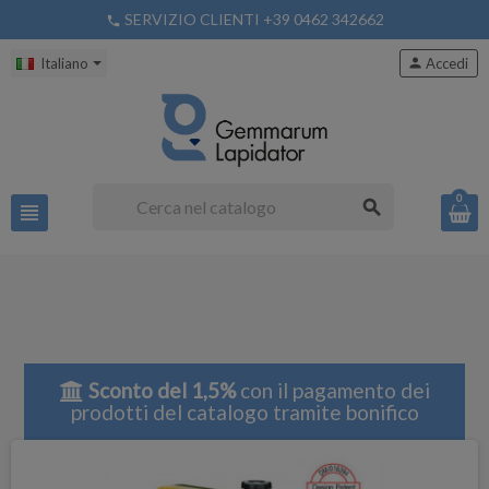
SERVIZIO CLIENTI +39 0462 342662
phone
Italiano
person
Accedi
0
search
view_headline
Sconto del 1,5%
con il pagamento dei
prodotti del catalogo tramite bonifico