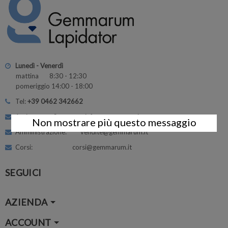
Lunedì - Venerdì
mattina 8:30 - 12:30
pomeriggio 14:00 - 18:00
Tel:
+39 0462 342662
Assistenza e Supporto: info@gemmarum.it
Non mostrare più questo messaggio
Amministrazione: vendite@gemmarum.it
Corsi: corsi@gemmarum.it
SEGUICI
AZIENDA
ACCOUNT