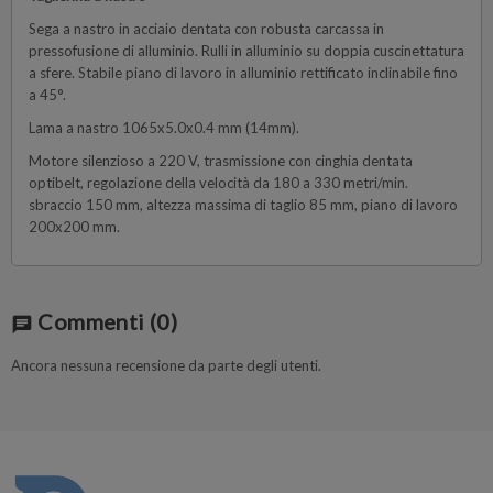
Sega a nastro in acciaio dentata con robusta carcassa in
pressofusione di alluminio. Rulli in alluminio su doppia cuscinettatura
a sfere. Stabile piano di lavoro in alluminio rettificato inclinabile fino
a 45°.
Lama a nastro 1065x5.0x0.4 mm (14mm).
Motore silenzioso a 220 V, trasmissione con cinghia dentata
optibelt, regolazione della velocità da 180 a 330 metri/min.
sbraccio 150 mm, altezza massima di taglio 85 mm, piano di lavoro
200x200 mm.
Commenti
(0)
chat
Ancora nessuna recensione da parte degli utenti.