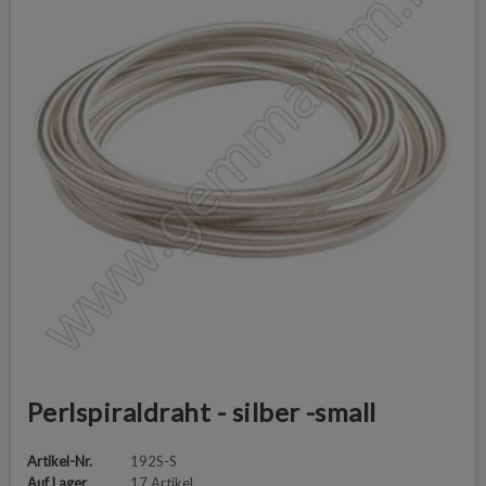
Perlspiraldraht - silber -small
Artikel-Nr.
192S-S
Auf Lager
17 Artikel