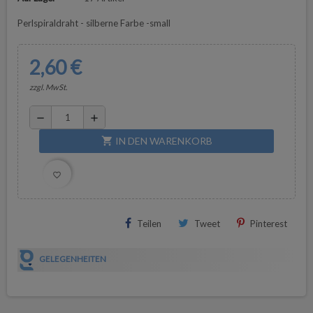
Perlspiraldraht - silberne Farbe -small
2,60 €
zzgl. MwSt.
remove
add
IN DEN WARENKORB
shopping_cart
favorite_border
Teilen
Tweet
Pinterest
GELEGENHEITEN