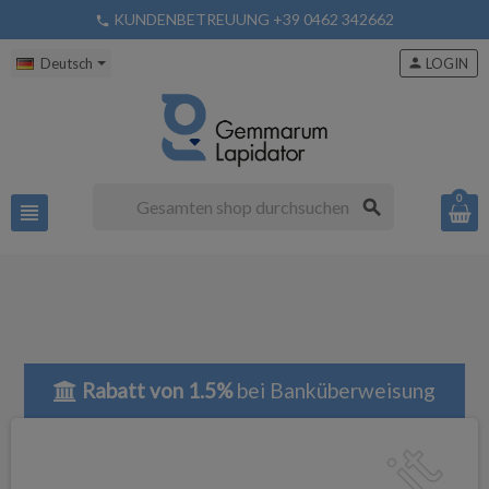
KUNDENBETREUUNG +39 0462 342662
phone
Deutsch
person
LOGIN
0
search
view_headline
Rabatt von 1.5%
bei Banküberweisung