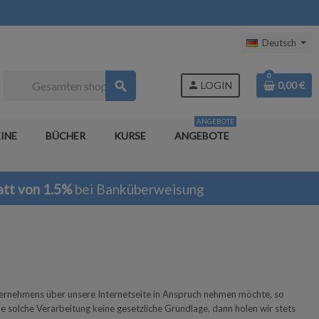
Deutsch
0
search
person
LOGIN
0,00 €
ANGEBOTE
INE
BÜCHER
KURSE
ANGEBOTE
tt von 1.5%
bei Banküberweisung
ternehmens über unsere Internetseite in Anspruch nehmen möchte, so
 solche Verarbeitung keine gesetzliche Grundlage, dann holen wir stets