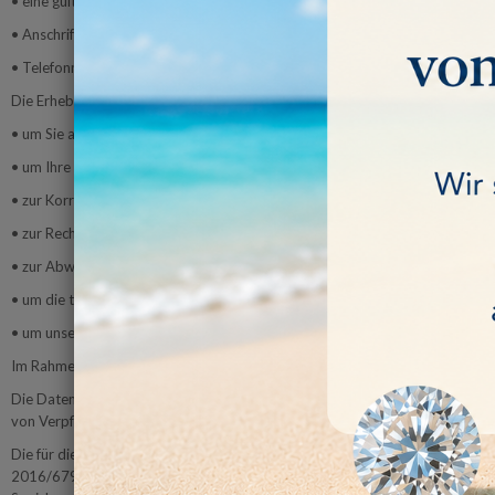
• eine gültige E-Mail-Adresse,
• Anschrift,
• Telefonnummer (Festnetz und/oder Mobilfunk)
Die Erhebung dieser Daten erfolgt,
• um Sie als unseren Kunden identifizieren zu können;
• um Ihre Bestellung bearbeiten, erfüllen und abwickeln zu können;
• zur Korrespondenz mit Ihnen;
• zur Rechnungsstellung;
• zur Abwicklung von evtl. vorliegenden Haftungsansprüchen, sowie der G
• um die technische Administration unserer Webseite sicherzustellen;
• um unsere Kundendaten zu verwalten.
Im Rahmen des Bestellprozesses wird eine Einwilligung von Ihnen zur Verarb
Die Datenverarbeitung erfolgt auf Ihre Bestellung und/oder Registrierung h
von Verpflichtungen aus dem Kaufvertrag erforderlich.
Die für die Abwicklung Ihrer Bestellung von uns erhobenen personenbezogen
2016/679 aufgrund von steuer- und handelsrechtlichen Aufbewahrungs- und 