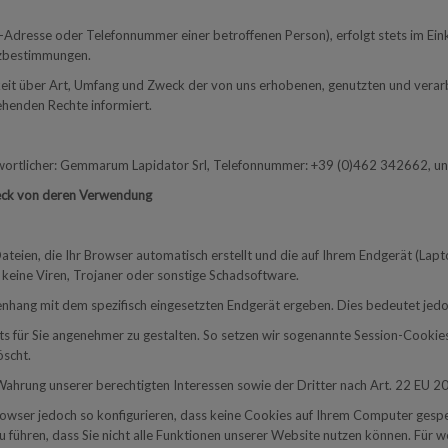
l-Adresse oder Telefonnummer einer betroffenen Person), erfolgt stets im E
tzbestimmungen.
hkeit über Art, Umfang und Zweck der von uns erhobenen, genutzten und vera
ehenden Rechte informiert.
ntwortlicher: Gemmarum Lapidator Srl, Telefonnummer: +39 (0)462 342662, 
eck von deren Verwendung
 Dateien, die Ihr Browser automatisch erstellt und die auf Ihrem Endgerät (L
 keine Viren, Trojaner oder sonstige Schadsoftware.
hang mit dem spezifisch eingesetzten Endgerät ergeben. Dies bedeutet jedoch 
s für Sie angenehmer zu gestalten. So setzen wir sogenannte Session-Cookies 
öscht.
ahrung unserer berechtigten Interessen sowie der Dritter nach Art. 22 EU 20
owser jedoch so konfigurieren, dass keine Cookies auf Ihrem Computer gespei
 führen, dass Sie nicht alle Funktionen unserer Website nutzen können. Für we