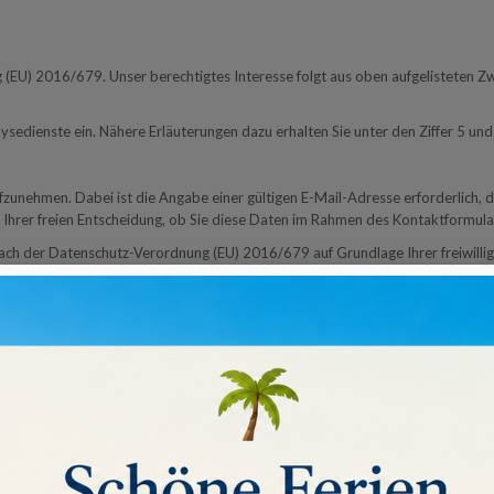
 (EU) 2016/679. Unser berechtigtes Interesse folgt aus oben aufgelisteten 
edienste ein. Nähere Erläuterungen dazu erhalten Sie unter den Ziffer 5 und
 aufzunehmen. Dabei ist die Angabe einer gültigen E-Mail-Adresse erforderlic
gt Ihrer freien Entscheidung, ob Sie diese Daten im Rahmen des Kontaktformu
 der Datenschutz-Verordnung (EU) 2016/679 auf Grundlage Ihrer freiwillig er
zogenen Daten werden nach Erledigung der von Ihnen gestellten Anfrage aut
ne sich zu registrieren, oder sich in unserem Shop als Kunde für künftige Bes
und Ihrem Passwort in unserem Shop einloggen können, ohne Ihre Kontaktdaten 
n und an uns übermittelt und gespeichert. Wenn Sie über unsere Webseite ein
ende Daten: