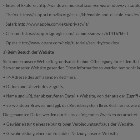
- Internet Explorer: http://windows.microsoft.com/en-us/windows-vista/bl
- Firefox: https://support.mozilla.org/en-us/kb/enable-and-disable-cookie
- Safari: http://www.apple.com/legal/privacy/it/
- Chrome: https://support.google.com/accounts/answer/61416?hl=it
- Opera: http://www.opera.com/help/tutorials/security/cookies/
a) Beim Besuch der Website
Sie können unsere Webseite grundsätzlich ohne Offenlegung Ihrer Identit
Server unserer Website gesendet. Diese Informationen werden temporär in e
• IP-Adresse des anfragenden Rechners,
• Datum und Uhrzeit des Zugriffs,
• Name und URL der abgerufenen Datei, • Website, von der aus der Zugriff e
• verwendeter Browser und ggf. das Betriebssystem Ihres Rechners sowie 
Die genannten Daten werden durch uns zu folgenden Zwecken verarbeitet:
• Gewährleistung eines reibungslosen Verbindungsaufbaus der Website,
• Gewährleistung einer komfortablen Nutzung unserer Website,