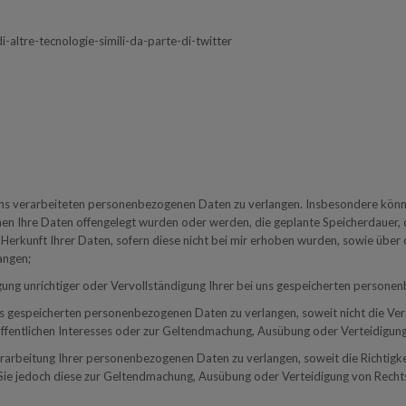
-altre-tecnologie-simili-da-parte-di-twitter
s verarbeiteten personenbezogenen Daten zu verlangen. Insbesondere können
 Ihre Daten offengelegt wurden oder werden, die geplante Speicherdauer, da
erkunft Ihrer Daten, sofern diese nicht bei mir erhoben wurden, sowie über 
angen;
ung unrichtiger oder Vervollständigung Ihrer bei uns gespeicherten persone
 gespeicherten personenbezogenen Daten zu verlangen, soweit nicht die Ver
s öffentlichen Interesses oder zur Geltendmachung, Ausübung oder Verteidigung
beitung Ihrer personenbezogenen Daten zu verlangen, soweit die Richtigkeit
n, Sie jedoch diese zur Geltendmachung, Ausübung oder Verteidigung von Re