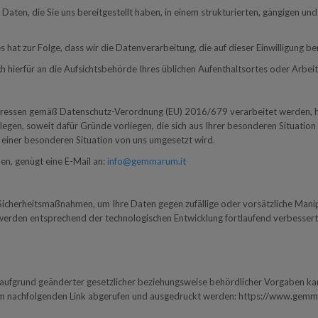
n, die Sie uns bereitgestellt haben, in einem strukturierten, gängigen und
es hat zur Folge, dass wir die Datenverarbeitung, die auf dieser Einwilligung b
ich hierfür an die Aufsichtsbehörde Ihres üblichen Aufenthaltsortes oder Arbe
teressen gemäß Datenschutz-Verordnung (EU) 2016/679 verarbeitet werden,
gen, soweit dafür Gründe vorliegen, die sich aus Ihrer besonderen Situation
e einer besonderen Situation von uns umgesetzt wird.
n, genügt eine E-Mail an:
info@gemmarum.it
Sicherheitsmaßnahmen, um Ihre Daten gegen zufällige oder vorsätzliche Manip
werden entsprechend der technologischen Entwicklung fortlaufend verbessert
ufgrund geänderter gesetzlicher beziehungsweise behördlicher Vorgaben kan
dem nachfolgenden Link abgerufen und ausgedruckt werden: https://www.gemma