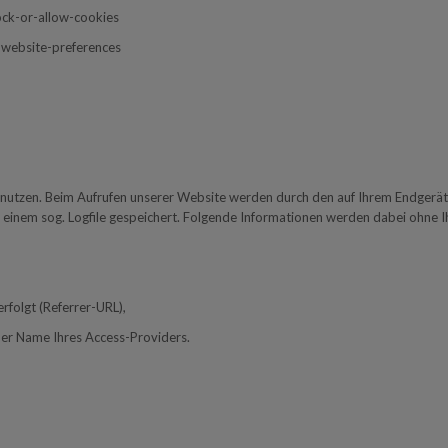
ock-or-allow-cookies
s-website-preferences
ät nutzen. Beim Aufrufen unserer Website werden durch den auf Ihrem Endge
inem sog. Logfile gespeichert. Folgende Informationen werden dabei ohne Ihr
rfolgt (Referrer-URL),
der Name Ihres Access-Providers.