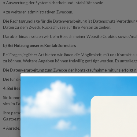
• Auswertung der Systemsicherheit und -stabilität sowie
• zu weiteren administrativen Zwecken.
Die Rechtsgrundlage für die Datenverarbeitung ist Datenschutz-Verordnung
Daten zu dem Zweck, Rückschlüsse auf Ihre Person zu ziehen.
Darüber hinaus setzen wir beim Besuch meiner Website Cookies sowie Analys
b) Bei Nutzung unseres Kontaktformulars
Bei Fragen jeglicher Art bieten wir Ihnen die Möglichkeit, mit uns Kontakt
zu können. Weitere Angaben können freiwillig getätigt werden. Es unterlie
Die Datenverarbeitung zum Zwecke der Kontaktaufnahme mit uns erfolgt nach
Die für die Benutzung des Kontaktformulars von uns erhobenen personenbe
4. Bei Bestellungen über unsere Webseite
Sie können über unsere Webseite entweder Bestellungen als Gast vornehmen, oh
sich im Falle einer künftigen Bestellung direkt mit Ihrer E-Mail-Adresse 
Ihre personenbezogenen Daten werden dabei in eine Eingabemaske eingegebe
Gastbestellung, als auch im Falle einer Registrierung im Shop zunächst folg
• Anrede, Vorname, Nachname,