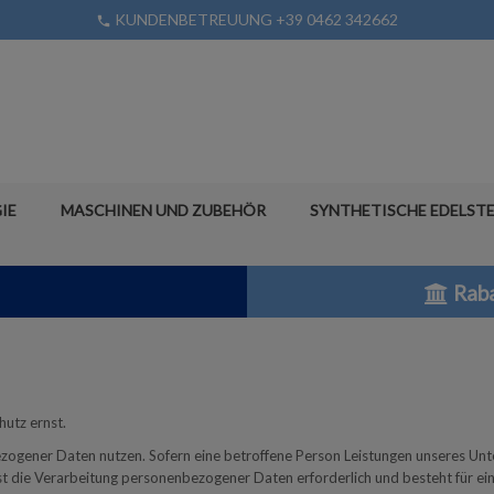
KUNDENBETREUUNG +39 0462 342662
phone
IE
MASCHINEN UND ZUBEHÖR
SYNTHETISCHE EDELSTE
Raba
utz ernst.
zogener Daten nutzen. Sofern eine betroffene Person Leistungen unseres Un
 die Verarbeitung personenbezogener Daten erforderlich und besteht für eine