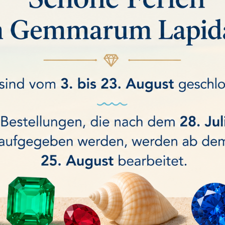
eltendmachung etwaiger Ansprüche gegen Sie;
eitung dieser Daten eingeholt.
in und ist nach Art.28 (UE) n. 2016/679z zu den genannten Zwecken für die ang
en Daten werden bis zum Ablauf der gesetzlichen Aufbewahrungspflicht gespei
Dokumentationspflichten (aus HGB, StGB oder AO) zu einer längeren Speiche