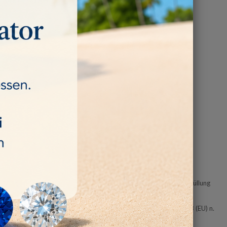
emessene Bearbeitung Ihrer Bestellung und für die beidseitige Erfüllung
chert und danach gelöscht, es sei denn, dass wir nach Artikel 28 (EU) n.
rung verpflichtet sind oder Sie in eine darüber hinausgehende