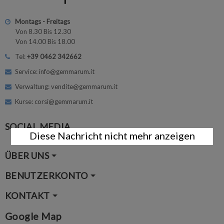
Montags - Freitags
Von 8.30 Bis 12.30
Von 14.00 Bis 18.00
Tel:
+39 0462 342662
Service: info@gemmarum.it
Verwaltung: vendite@gemmarum.it
Kurse: corsi@gemmarum.it
SOCIAL MEDIA
Diese Nachricht nicht mehr anzeigen
ÜBER UNS
BENUTZERKONTO
KONTAKT
Google Map