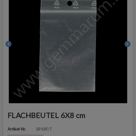
chevron_left
chevron_right
FLACHBEUTEL 6X8 cm
Artikel-Nr.
BP68F/T