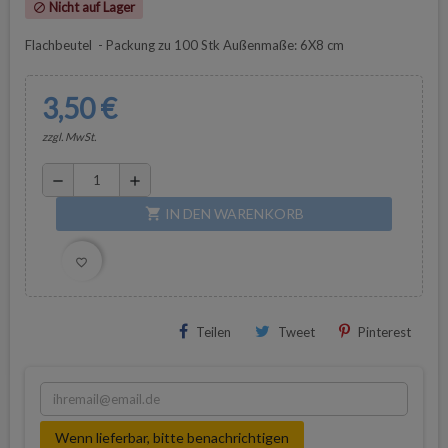
Nicht auf Lager
block
Flachbeutel - Packung zu 100 Stk Außenmaße: 6X8 cm
3,50 €
zzgl. MwSt.
remove
add
IN DEN WARENKORB
shopping_cart
favorite_border
Teilen
Tweet
Pinterest
Wenn lieferbar, bitte benachrichtigen