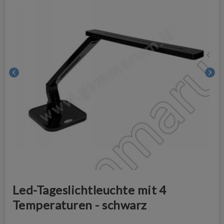
chevron_left
chevron_right
Led-Tageslichtleuchte mit 4
Temperaturen - schwarz