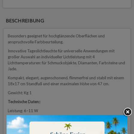
BESCHREIBUNG
Besonders geeignet für hochglänzende Oberflächen und
anspruchsvolle Farbbeurteilung.
Innovative Tageslichtleuchte
für universelle Anwendungen mit
großer Auswahl an individueller Lichtleistung mit
4
Lichttemperaturen: für Schmuckobjekte, Diamanten, Farbsteine und
Jade.
Kompakt, elegant, augenschonend, flimmerfrei und stabil mit einem
18x17 cm Standfuß und einer maximalen Höhe von 47 cm.
Gewicht: Kg 1
Technische Daten::
Leistung: 6–11 W
Lumen: 530 lm
Farbtemperatur: 2500 K bis 7000 K