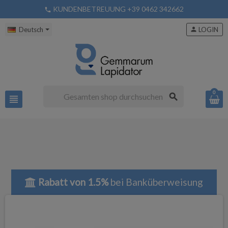
KUNDENBETREUUNG +39 0462 342662
phone
Deutsch
person
LOGIN
0
search
view_headline
Rabatt von 1.5%
bei Banküberweisung