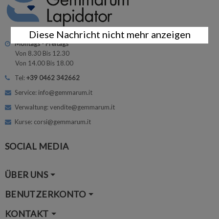
Diese Nachricht nicht mehr anzeigen
Montags - Freitags
Von 8.30 Bis 12.30
Von 14.00 Bis 18.00
Tel:
+39 0462 342662
Service: info@gemmarum.it
Verwaltung: vendite@gemmarum.it
Kurse: corsi@gemmarum.it
SOCIAL MEDIA
ÜBER UNS
BENUTZERKONTO
KONTAKT