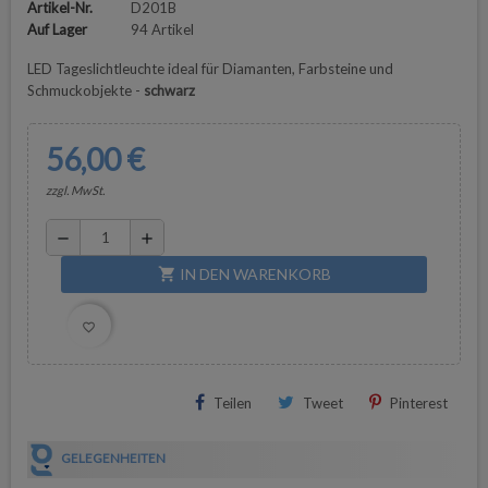
Artikel-Nr.
D201B
Auf Lager
94 Artikel
LED Tageslichtleuchte ideal für Diamanten, Farbsteine und
Schmuckobjekte -
schwarz
56,00 €
zzgl. MwSt.
remove
add
IN DEN WARENKORB
shopping_cart
favorite_border
Teilen
Tweet
Pinterest
GELEGENHEITEN