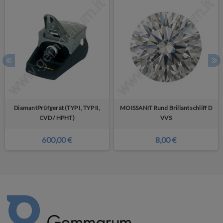
DiamantPrüfgerät (TYP I, TYP II,
MOISSANIT Rund Brillantschliff D
CVD / HPHT)
VVS
600,00 €
8,00 €