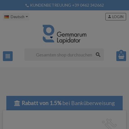
KUNDENBETREUUNG +39 0462 342662
phone
Deutsch
person
LOGIN
0
search
view_headline
Rabatt von 1.5%
bei Banküberweisung