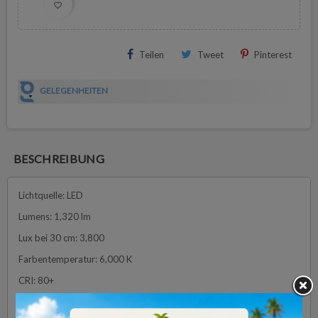
favorite_border
Teilen
Tweet
Pinterest
GELEGENHEITEN
BESCHREIBUNG
Lichtquelle: LED
Lumens: 1,320 lm
Lux bei 30 cm: 3,800
Farbentemperatur: 6,000 K
CRI: 80+
Energieverbrauch: 15W