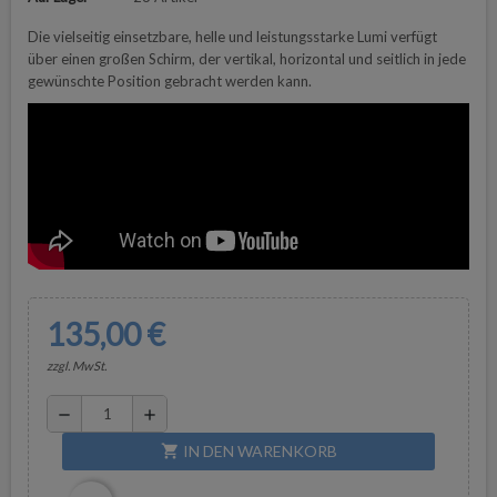
Die vielseitig einsetzbare, helle und leistungsstarke Lumi verfügt
über einen großen Schirm, der vertikal, horizontal und seitlich in jede
gewünschte Position gebracht werden kann.
135,00 €
zzgl. MwSt.
remove
add
IN DEN WARENKORB
shopping_cart