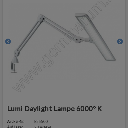
chevron_left
chevron_right
Lumi Daylight Lampe 6000° K
Artikel-Nr.
E35500
Auf Lager
23 Artikel