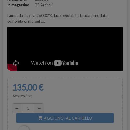
In magazzino
23 Articoli
Lampada Daylight 6000°K, luce regolabile, braccio snodato,
completa di morsetto.
135,00 €
Tasse escluse
remove
add
AGGIUNGI AL CARRELLO
shopping_cart