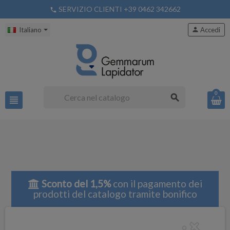
SERVIZIO CLIENTI +39 0462 342662
phone
Italiano
person
Accedi
0
search
view_headline
Sconto del 1,5%
con il pagamento dei
prodotti del catalogo tramite bonifico