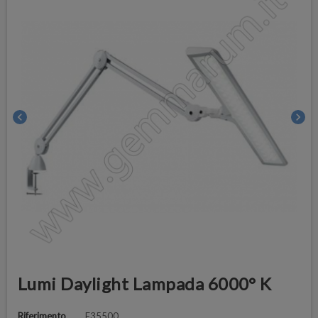
chevron_left
chevron_right
Lumi Daylight Lampada 6000° K
Riferimento
E35500