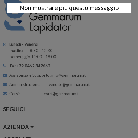
Non mostrare più questo messaggio
Lunedì - Venerdì
mattina 8:30 - 12:30
pomeriggio 14:00 - 18:00
Tel:
+39 0462 342662
Assistenza e Supporto: info@gemmarum.it
Amministrazione: vendite@gemmarum.it
Corsi: corsi@gemmarum.it
SEGUICI
AZIENDA