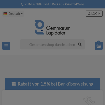
KUNDENBETREUUNG +39 0462 342662
phone
Deutsch
person
LOGIN
0
search
view_headline
Rabatt von 1.5%
bei Banküberweisung