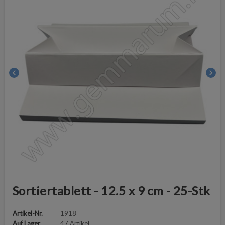
chevron_left
chevron_right
Sortiertablett - 12.5 x 9 cm - 25-Stk
Artikel-Nr.
1918
Auf Lager
47 Artikel