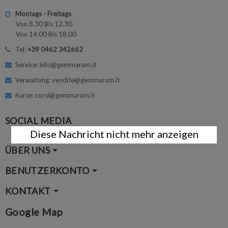
Montags - Freitags
Von 8.30 Bis 12.30
Von 14.00 Bis 18.00
Tel:
+39 0462 342662
Service: info@gemmarum.it
Verwaltung: vendite@gemmarum.it
Kurse: corsi@gemmarum.it
SOCIAL MEDIA
Diese Nachricht nicht mehr anzeigen
ÜBER UNS
BENUTZERKONTO
KONTAKT
Google Map