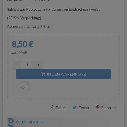
Tablett aus Pappe zum Sortieren von Edelsteinen - weiss
(25-Stk Verpackung)
Abmessungen: 12.5 x 9 cm
8,50 €
zzgl. MwSt.
remove
add
IN DEN WARENKORB
shopping_cart
favorite_border
Teilen
Tweet
Pinterest
GELEGENHEITEN