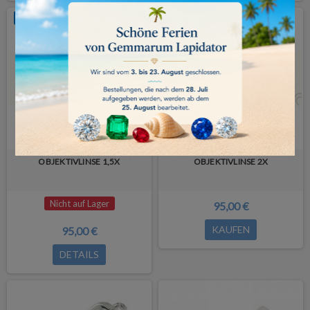
NICHT AUF LAGER
OBJEKTIVLINSE 1,5X
OBJEKTIVLINSE 2X
Nicht auf Lager
95,00 €
KAUFEN
95,00 €
DETAILS