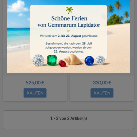
Digitales Lasergravur Viewer
Mini DIGITALES MIKROSKOP
525,00 €
330,00 €
KAUFEN
KAUFEN
1 - 2 von 2 Artikel(n)