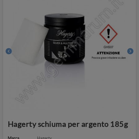
chevron_left
chevron_right
Hagerty schiuma per argento 185g
Marca
Hagerty