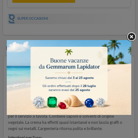
SUPER OCCASIONI
DESCRIZIONE
DOCUMENTI ALLEGATI
Silver and Multimetal Foam fa brillare gli oggetti d'argento o metallo
argentato, stagno e acciaio divenuti opachi. Agisce in profondità
sull’argento annerito e gli altri metalli. La crema protegge
dall'ossidazione per molte settimane e rimuove lo sporco
dall’argenteria.
La crema è molto efficace. La sua azione rapida la rende
particolarmente utile per la cura degli oggetti d'argento, metallo
argentato, stagno e acciaio inossidabile usati spesso e regolarmente
per il servizio a tavola. Contiene saponi e solventi di origine
vegetale. La crema ha effetti quasi istantanei e non lascia graffi o
segni sui metalli. L’argenteria ritorna pulita e brillante.
Istruzioni per l'uso: