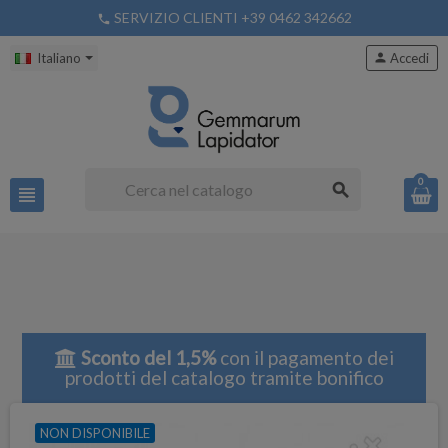
SERVIZIO CLIENTI +39 0462 342662
phone
Italiano
person
Accedi
0
search
view_headline
Sconto del 1,5%
con il pagamento dei
prodotti del catalogo tramite bonifico
NON DISPONIBILE